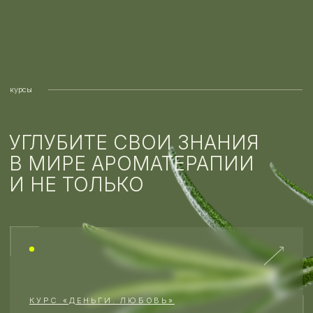
контакты
КОНТАКТЫ, СОЦ. СЕТИ
И ВСЁ НЕОБХОДИМОЕ
МЕНЮ
СОЦ.СЕТИ
каталог
Telegram-канал →
статьи
о бренде
мероприятия
СТУДИЯ
отзывы
Режим работы →
курсы
Адрес: Москва, м. Таганская
(выход #4), ул. Большие
Каменщики 9 стр С, этаж 4, офис
412 (БЦ Pangaea) вход со стороны
пер. Маяковского ЗАХВАТИТЕ
ДОКУМЕНТ ДЛЯ ПРОПУСКА
ДОКУМЕНТЫ
Политика конфиденциальности
Публичная оферта
Разработка сайта →
ИП Алаторцева Надежда Германовна
ОГРНИП: 323774600565761
ИНН: 771579710860