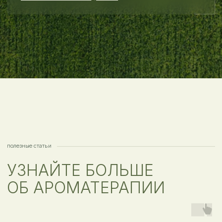
Soil by Saga — это не просто набор эфирных
масел — абсолютно за каждым из них стоит
настоящая история жизни людей, которые
их создали. Каждое масло я отбирала лично —
из множества производителей.
В коллекцию Soil by Saga попали
те масла, которые были изготовлены
с душой и невероятным знанием дела
настоящими профессионалами.
1/2
Держа в руках бутылочку Soil by Saga, вы можете
быть уверены в том, что держите живое, свежее,
качественное и подлинное эфирное масло, наши
масла имеют все хороматограммы
и сертификаты соответствия.
2/2