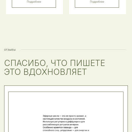
Подробнее
Подробнее
студии Надежда Алаторцева
и аромапсихолог, художник-
специалист по сакральной
геометрии и мандалам —
Анна Константинова
Приходите знакомиться!
График работы студии 23.07-8.08
Адрес:
Вторник, Четверг 12:00-18:00
Москва, м. Таганская (выход № 4),
ул. Большие Каменщики 9 стр С,
Суббота с 12:00-17:00
этаж 4, офис 412 (БЦ Pangaea) вход
со стороны пер. Маяковского
Выходные: Вс.,Пн.,Ср.,Пт.
захватите документ для
пропуска