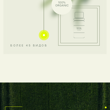
КАЖДАЯ КАПЛЯ ЭФИРНОГО
МАСЛА SOIL BY SAGA
это чистая, биологически активная
субстанция с доказанными эффектами
почувствуйте силу растения с первой капли
она передаёт нам аромат Земли