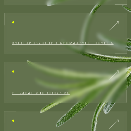
Эфирные масла, гидролаты и базовые масла не являются
лекарствами. Вся информация, опубликованная на данном сайте,
в частности, все учебные материалы, рекламные материалы,
лекции, видеозаписи и иные материалы носят исключительно
информационный характер и не являются образовательной
деятельностью по смыслу Федерального закона «Об образовании
в Российской Федерации» от 29.12.2012 N 273-ФЗ. Упоминаемые
в учебных и иных материалах на сайте эфирные масла и иные
компоненты не являются лекарственными средствами. Возможны
противопоказания. Перед применением необходимо
проконсультироваться с лечащим врачом.