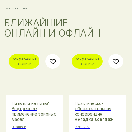
ВЕБИНАР «ПО СОПЛЯМ»
ПРАКТИЧЕСКО-ОБРАЗОВАТЕЛЬНАЯ КОНФЕРЕНЦИЯ
«ЯГОДКА ВСЕГДА»
Конференция
Конференция
в записи
в записи
ВЕБИНАР «ПИТЬ ИЛИ НЕ ПИТЬ? ВНУТРЕННЕЕ
ПРИМЕНЕНИЕ ЭФИРНЫХ МАСЕЛ»
Пить или не пить?
Практическо-
Внутреннее
образовательная
применение эфирных
конференция
масел
«Ягодка всегда»
в записи
В записи