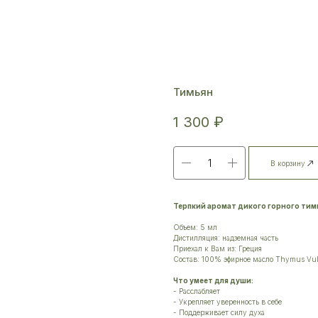
Тимьян
1 300
₽
В корзину
Терпкий аромат дикого горного тимь
Объем: 5 мл
Дистилляция: надземная часть
Приехал к Вам из: Греция
Состав: 100% эфирное масло Thymus Vul
Что умеет для души:
- Расслабляет
- Укрепляет уверенность в себе
- Поддерживает силу духа