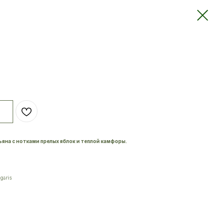
яна с нотками прелых яблок и теплой камфоры.
garis