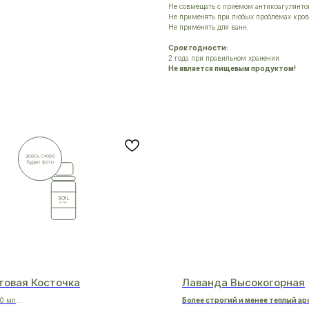
Не совмещать с приёмом антикоагулянтов
Не применять при любых проблемах кров
Не применять для ванн.
Срок годности:
2 года при правильном хранении
Не является пищевым продуктом!
товая Косточка
Лаванда Высокогорная
0 мл
Более строгий и менее теплый ар