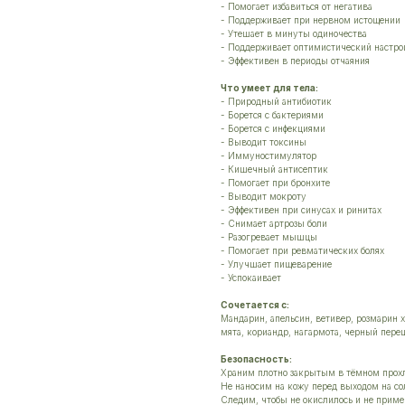
- Помогает избавиться от негатива
- Поддерживает при нервном истощении
- Утешает в минуты одиночества
- Поддерживает оптимистический настро
- Эффективен в периоды отчаяния
Что умеет для тела:
- Природный антибиотик
- Борется с бактериями
- Борется с инфекциями
- Выводит токсины
- Иммуностимулятор
- Кишечный антисептик
- Помогает при бронхите
- Выводит мокроту
- Эффективен при синусах и ринитах
- Снимает артрозы боли
- Разогревает мышцы
- Помогает при ревматических болях
- Улучшает пищеварение
- Успокаивает
Сочетается с:
Мандарин, апельсин, ветивер, розмарин 
мята, кориандр, нагармота, черный перец
Безопасность:
Храним плотно закрытым в тёмном прох
Не наносим на кожу перед выходом на сол
Следим, чтобы не окислилось и не приме