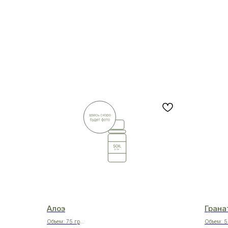
Алоэ
Грана
Объем: 75 гр
Объем: 5