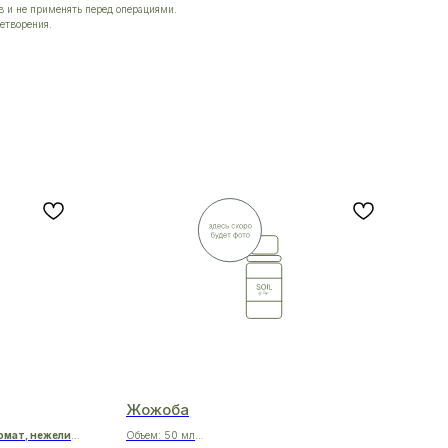
 и не применять перед операциями.
етворения.
Жожоба
омат, нежели
Объем: 50 мл