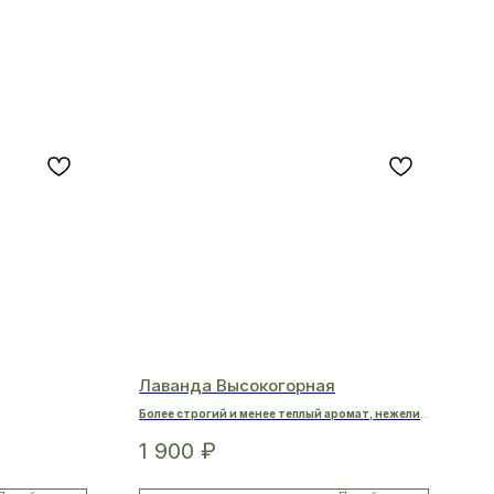
Лаванда Высокогорная
Более строгий и менее теплый аромат, нежели
чем у равнинной лаванды.
1 900
₽
nensis
Чувствуется прохлада снежных вершин горного
региона Греции.