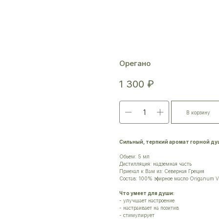
Орегано
1 300
₽
В корзину
Сильный, терпкий аромат горной ду
Обьем: 5 мл
Дистилляция: надземная часть
Приехал к Вам из: Северная Греция
Состав: 100% эфирное масло Origanum V
Что умеет для души:
- улучшает настроение
- настраивает на позитив
- стимулирует