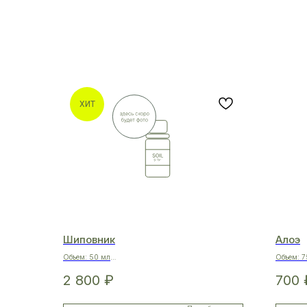
ХИТ
Шиповник
Алоэ
Объем: 50 мл
Объем: 7
Приехал к Вам из: Греции
Приехал к
2 800
₽
700
Состав: 100% масло Rosa Rubiginosa
Состав: 1