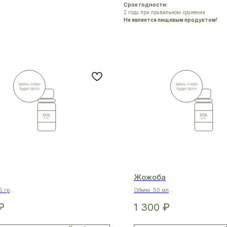
Срок годности:
2 года при правильном хранении
Не является пищевым продуктом!
Жожоба
5 гр
Объем: 50 мл
 Вам из: о.Крит, Греция
Приехал к Вам из: Индия
₽
1 300
₽
00% гель Aloe Vera
Состав: 100% масло Simmondsia Chi