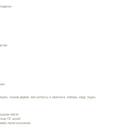
стощении
дство
лами
арин, чайное дерево, все цитрусы и хвойники, имбирь, кедр, ладан,
ладном месте
нце (12 часов)
няем после окисления