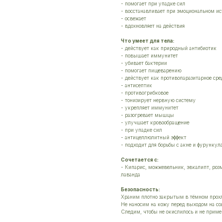
- помогает при упадке сил
- восстанавливает при эмоциональном и
- освежает
- вдохновляет на действия
Что умеет для тела:
- действует как природный антибиотик
- повышает иммунитет
- убивает бактерии
- помогает пищеварению
- действует как противопаразитарное сре
- антисептик
- противогрибковое
- тонизирует нервную систему
- укрепляет иммунитет
- разогревает мышцы
- улучшает кровообращение
- при упадке сил
- антицеллюлитный эффект
- подходит для борьбы с акне и фурунку
Сочетается с:
- Кипарис, можжевельник, эвкалипт, розм
лаванда
Безопасность:
Храним плотно закрытым в тёмном прох
Не наносим на кожу перед выходом на сол
Следим, чтобы не окислилось и не приме