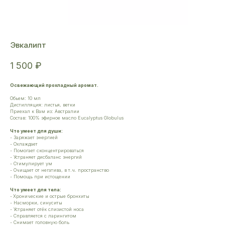
Эвкалипт
1 500
₽
Освежающий прохладный аромат.
Обьем: 10 мл
Дистилляция: листья, ветки
Приехал к Вам из: Австралии
Состав: 100% эфирное масло Eucalyptus Globulus
Что умеет для души:
- Заряжает энергией
- Охлаждает
- Помогает сконцентрироваться
- Устраняет дисбаланс энергий
- Стимулирует ум
- Очищает от негатива, в т.ч. пространство
- Помощь при истощении
Что умеет для тела:
-
Хронические и острые бронхиты
- Насморки, синуситы
- Устраняет отёк слизистой носа
- Справляется с ларингитом
- Снимает головную боль