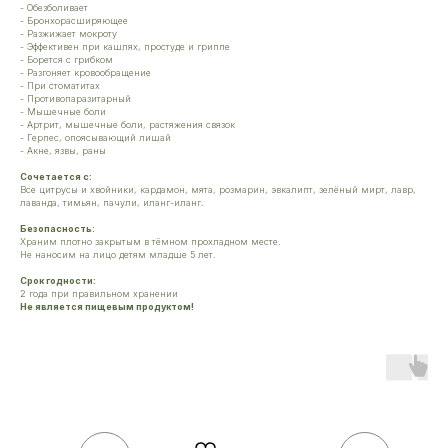
- Обезболивает
- Бронхорасширяющее
- Разжижает мокроту
- Эффективен при кашлях, простуде и гриппе
- Борется с грибком
- Разгоняет кровообращение
- При стоматитах
- Противопаразитарный
- Мышечные боли
- Артрит, мышечные боли, растяжения связок
- Герпес, опоясывающий лишай
- Акне, язвы, раны
Сочетается с:
Все цитрусы и хвойники, кардамон, мята, розмарин, эвкалипт, зелёный мирт, лавр,
лаванда, тимьян, пачули, иланг-иланг.
Безопасность:
Храним плотно закрытым в тёмном прохладном месте.
Не наносим на лицо детям младше 5 лет.
Срок годности:
2 года при правильном хранении
Не является пищевым продуктом!